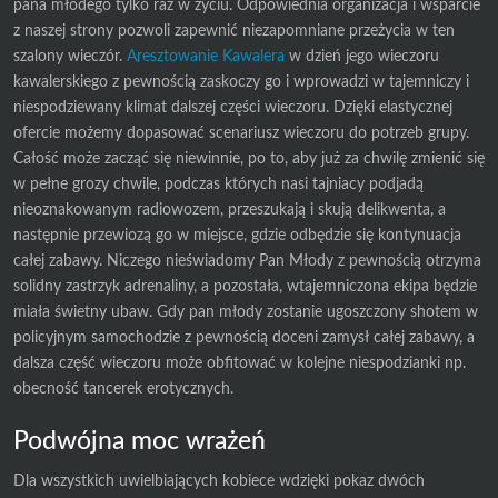
pana młodego tylko raz w życiu. Odpowiednia organizacja i wsparcie
z naszej strony pozwoli zapewnić niezapomniane przeżycia w ten
szalony wieczór.
Aresztowanie Kawalera
w dzień jego wieczoru
kawalerskiego z pewnością zaskoczy go i wprowadzi w tajemniczy i
niespodziewany klimat dalszej części wieczoru. Dzięki elastycznej
ofercie możemy dopasować scenariusz wieczoru do potrzeb grupy.
Całość może zacząć się niewinnie, po to, aby już za chwilę zmienić się
w pełne grozy chwile, podczas których nasi tajniacy podjadą
nieoznakowanym radiowozem, przeszukają i skują delikwenta, a
następnie przewiozą go w miejsce, gdzie odbędzie się kontynuacja
całej zabawy. Niczego nieświadomy Pan Młody z pewnością otrzyma
solidny zastrzyk adrenaliny, a pozostała, wtajemniczona ekipa będzie
miała świetny ubaw. Gdy pan młody zostanie ugoszczony shotem w
policyjnym samochodzie z pewnością doceni zamysł całej zabawy, a
dalsza część wieczoru może obfitować w kolejne niespodzianki np.
obecność tancerek erotycznych.
Podwójna moc wrażeń
Dla wszystkich uwielbiających kobiece wdzięki pokaz dwóch