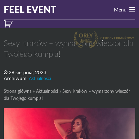
Przejdź do treści
Main
FEEL EVENT
Menu
Navigation
Sexy Kraków – wymarzony wieczór dla
Twojego kumpla!
28 sierpnia, 2023
Archiwum:
Aktualności
Strona główna
»
Aktualności
»
Sexy Kraków – wymarzony wieczór
dla Twojego kumpla!