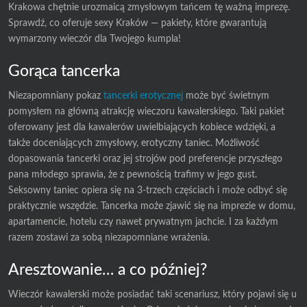
Krakowa chętnie urozmaicą zmysłowym tańcem tę ważną imprezę.
Sprawdź, co oferuje sexy Kraków — pakiety, które gwarantują
wymarzony wieczór dla Twojego kumpla!
Gorąca tancerka
Niezapomniany pokaz
tancerki erotycznej
może być świetnym
pomysłem na główną atrakcję wieczoru kawalerskiego. Taki pakiet
oferowany jest dla kawalerów uwielbiających kobiece wdzięki, a
także doceniających zmysłowy, erotyczny taniec. Możliwość
dopasowania tancerki oraz jej strojów pod preferencje przyszłego
pana młodego sprawia, że z pewnością trafimy w jego gust.
Seksowny taniec opiera się na 3-trzech częściach i może odbyć się
praktycznie wszędzie. Tancerka może zjawić się na imprezie w domu,
apartamencie, hotelu czy nawet prywatnym jachcie. I za każdym
razem zostawi za sobą niezapomniane wrażenia.
Aresztowanie… a co później?
Wieczór kawalerski może posiadać taki scenariusz, który pojawi się u