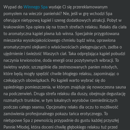
Wypad do
Winnego Spa
wydaje Ci się przereklamowanym
pomysłem na wieczór panieński? Nie, jeśli w grę wchodzi Spa
oferujące nietypową kąpiel i szereg dodatkowych atrakcji. Pobyt w
krakowskim Spa opiera się na trzech strefach relaksu. Relaks dla ciała
to aromatyczna kąpiel piwna lub winna. Specjalnie przygotowana
mieszanka wysokojakościowego chmielu bądź wina, oprawiona
aromatycznymi olejkami o właściwościach pielęgnujących, zadba o
ujędrnienie i świeżość Waszych ciał. Taka odprężająca kąpiel pobudzi
naczynia krwionośne, doda energii oraz pozytywnych wibracji. To
świetny wybór, szczególnie dla zestresowanych panien młodych,
które będą mogły spędzić chwile błogiego relaksu, zapominając o
czekających obowiązkach. Po kąpieli warto wybrać się do
sąsiedniego pomieszczenia, w którym znajduje się nowoczesna sauna
na podczerwień. Druga strefa relaksu dla duszy, obejmuje degustację
rozmaitych trunków, w tym lokalnych wyrobów rzemieślniczych
podczas całego seansu. Opcjonalny relaks dla oczu to możliwość
zamówienia profesjonalnego pokazu tańca erotycznego. To
nietypowe Spa z pewnością przypadnie do gustu każdej przyszłej
Pannie Młodej, która doceni chwilę głębokiego relaksu tuż przed