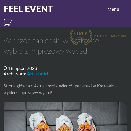
Przejdź do treści
Main
FEEL EVENT
Menu
Navigation
Wieczór panieński w Krakowie –
wybierz imprezowy wypad!
18 lipca, 2023
Archiwum:
Aktualności
Strona główna
»
Aktualności
»
Wieczór panieński w Krakowie –
wybierz imprezowy wypad!