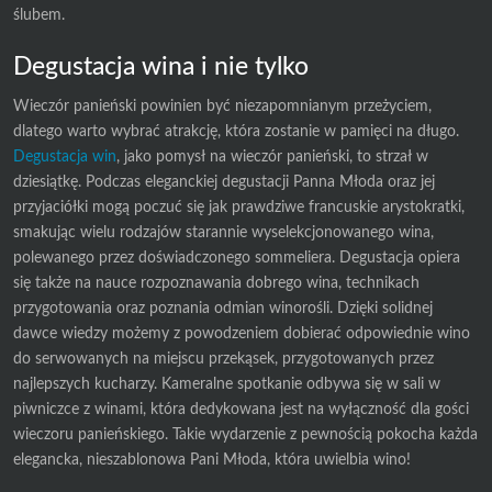
ślubem.
Degustacja wina i nie tylko
Wieczór panieński powinien być niezapomnianym przeżyciem,
dlatego warto wybrać atrakcję, która zostanie w pamięci na długo.
Degustacja win
, jako pomysł na wieczór panieński, to strzał w
dziesiątkę. Podczas eleganckiej degustacji Panna Młoda oraz jej
przyjaciółki mogą poczuć się jak prawdziwe francuskie arystokratki,
smakując wielu rodzajów starannie wyselekcjonowanego wina,
polewanego przez doświadczonego sommeliera. Degustacja opiera
się także na nauce rozpoznawania dobrego wina, technikach
przygotowania oraz poznania odmian winorośli. Dzięki solidnej
dawce wiedzy możemy z powodzeniem dobierać odpowiednie wino
do serwowanych na miejscu przekąsek, przygotowanych przez
najlepszych kucharzy. Kameralne spotkanie odbywa się w sali w
piwniczce z winami, która dedykowana jest na wyłączność dla gości
wieczoru panieńskiego. Takie wydarzenie z pewnością pokocha każda
elegancka, nieszablonowa Pani Młoda, która uwielbia wino!