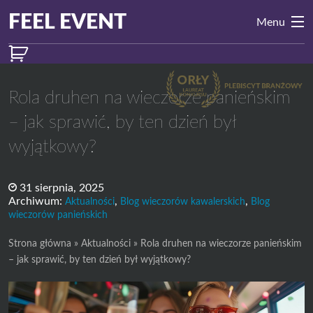
Przejdź do treści
Main
FEEL EVENT
Menu
Navigation
Rola druhen na wieczorze panieńskim
– jak sprawić, by ten dzień był
wyjątkowy?
31 sierpnia, 2025
Archiwum:
,
,
Aktualności
Blog wieczorów kawalerskich
Blog
wieczorów panieńskich
Strona główna
»
Aktualności
»
Rola druhen na wieczorze panieńskim
– jak sprawić, by ten dzień był wyjątkowy?