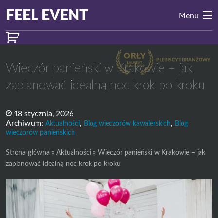
Przejdź do treści
Main
FEEL EVENT
Menu
Navigation
Wieczór panieński w Krakowie – jak
zaplanować idealną noc krok po kroku
18 stycznia, 2026
Archiwum:
,
,
Aktualności
Blog wieczorów kawalerskich
Blog
wieczorów panieńskich
Strona główna
»
Aktualności
»
Wieczór panieński w Krakowie – jak
zaplanować idealną noc krok po kroku