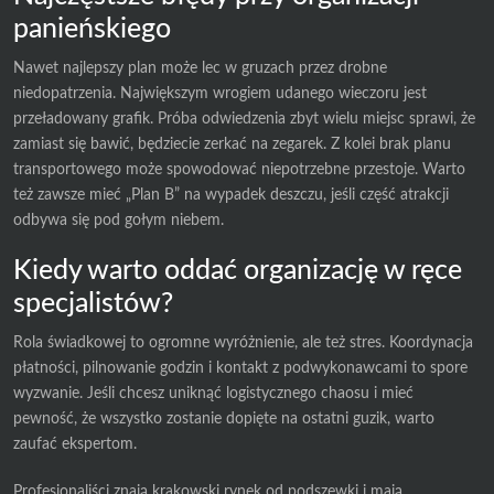
panieńskiego
Nawet najlepszy plan może lec w gruzach przez drobne
niedopatrzenia. Największym wrogiem udanego wieczoru jest
przeładowany grafik. Próba odwiedzenia zbyt wielu miejsc sprawi, że
zamiast się bawić, będziecie zerkać na zegarek. Z kolei brak planu
transportowego może spowodować niepotrzebne przestoje. Warto
też zawsze mieć „Plan B” na wypadek deszczu, jeśli część atrakcji
odbywa się pod gołym niebem.
Kiedy warto oddać organizację w ręce
specjalistów?
Rola świadkowej to ogromne wyróżnienie, ale też stres. Koordynacja
płatności, pilnowanie godzin i kontakt z podwykonawcami to spore
wyzwanie. Jeśli chcesz uniknąć logistycznego chaosu i mieć
pewność, że wszystko zostanie dopięte na ostatni guzik, warto
zaufać ekspertom.
Profesjonaliści znają krakowski rynek od podszewki i mają