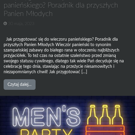
panieńskiego? Poradnik dla przyszłych
Panien Młodych
30 maja, 2023
Jak przygotować się do wieczoru panieńskiego? Poradnik dla
przyszłych Panien Młodych Wieczór panieński to synonim
szampańskiej zabawy do białego rana w otoczeniu najbliższych
przyjaciółek. To też czas na ostatnie szaleństwo przed zmianą
swojego statusu cywilnego, dlatego tak wiele Pań decyduje się na
celebrację tego dnia, stawiając na przeżycie niesamowitych i
niezapomnianych chwil! Jak przygotować […]
from
Czytaj dalej…
Jak
przygotować
się
do
wieczoru
panieńskiego?
Poradnik
dla