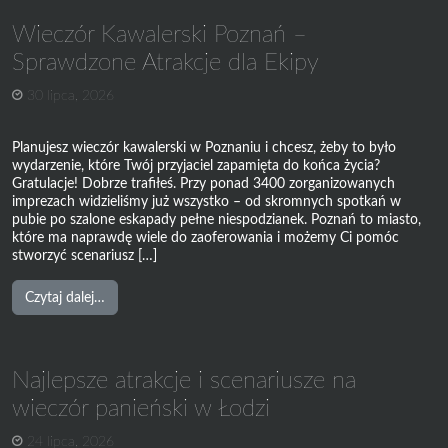
od
Wieczór Kawalerski Poznań –
Popołudnia
do
Sprawdzone Atrakcje dla Ekipy
Rana
30 lipca, 2026
na
wieczór
kawalerski
Planujesz wieczór kawalerski w Poznaniu i chcesz, żeby to było
w
wydarzenie, które Twój przyjaciel zapamięta do końca życia?
Łodzi
Gratulacje! Dobrze trafiłeś. Przy ponad 3400 zorganizowanych
imprezach widzieliśmy już wszystko – od skromnych spotkań w
pubie po szalone eskapady pełne niespodzianek. Poznań to miasto,
które ma naprawdę wiele do zaoferowania i możemy Ci pomóc
stworzyć scenariusz […]
from
Czytaj dalej…
Wieczór
Kawalerski
Poznań
Najlepsze atrakcje i scenariusze na
–
Sprawdzone
wieczór panieński w Łodzi
Atrakcje
24 lipca, 2026
dla