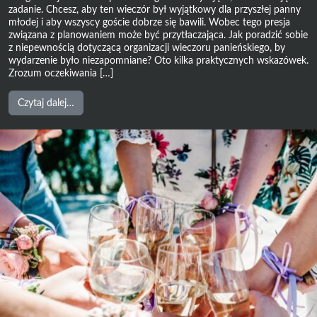
zadanie. Chcesz, aby ten wieczór był wyjątkowy dla przyszłej panny
młodej i aby wszyscy goście dobrze się bawili. Wobec tego presja
związana z planowaniem może być przytłaczająca. Jak poradzić sobie
z niepewnością dotyczącą organizacji wieczoru panieńskiego, by
wydarzenie było niezapomniane? Oto kilka praktycznych wskazówek.
Zrozum oczekiwania […]
from
Czytaj dalej…
Jak
poradzić
sobie
z
niepewnością
dotyczącą
organizacji
wieczoru
panieńskiego?
Porady
dla
osób,
które
czują