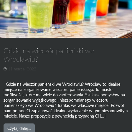
na
aktywny
wieczór
kawalerski!
Gdzie na wieczór panieński we
Wrocławiu?
11 marca, 2023
Gdzie na wieczór panieński we Wrocławiu? Wrocław to idealne
miejsce na zorganizowanie wieczoru panieńskiego. To miasto
możliwości, które ma wiele do zaoferowania. Szukasz pomysłów na
zorganizowanie wyjątkowego i niezapomnianego wieczoru
panieńskiego we Wrocławiu? Trafiłaś we właściwe miejsce! Pozwól
nam pomóc Ci zaplanować idealne wydarzenie w tym niesamowitym
mieście. Nasze propozycje z pewnością przypadną Ci […]
from
Czytaj dalej…