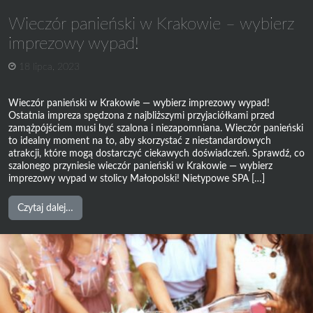
Wieczór panieński w Krakowie – wybierz
imprezowy wypad!
18 lipca, 2023
Wieczór panieński w Krakowie — wybierz imprezowy wypad!
Ostatnia impreza spędzona z najbliższymi przyjaciółkami przed
zamążpójściem musi być szalona i niezapomniana. Wieczór panieński
to idealny moment na to, aby skorzystać z niestandardowych
atrakcji, które mogą dostarczyć ciekawych doświadczeń. Sprawdź, co
szalonego przyniesie wieczór panieński w Krakowie — wybierz
imprezowy wypad w stolicy Małopolski! Nietypowe SPA […]
from
Czytaj dalej…
Wieczór
panieński
w
Krakowie
–
wybierz
imprezowy