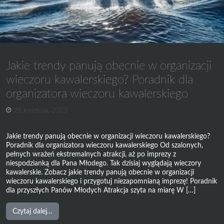
Jakie trendy panują obecnie w organizacji
wieczoru kawalerskiego? Poradnik dla
organizatora wieczoru kawalerskiego
28 kwietnia, 2023
Jakie trendy panują obecnie w organizacji wieczoru kawalerskiego?
Poradnik dla organizatora wieczoru kawalerskiego Od szalonych,
pełnych wrażeń ekstremalnych atrakcji, aż po imprezy z
niespodzianką dla Pana Młodego. Tak dzisiaj wyglądają wieczory
kawalerskie. Zobacz jakie trendy panują obecnie w organizacji
wieczoru kawalerskiego i przygotuj niezapomnianą imprezę! Poradnik
dla przyszłych Panów Młodych Atrakcja szyta na miarę W […]
from
Czytaj dalej…
Jakie