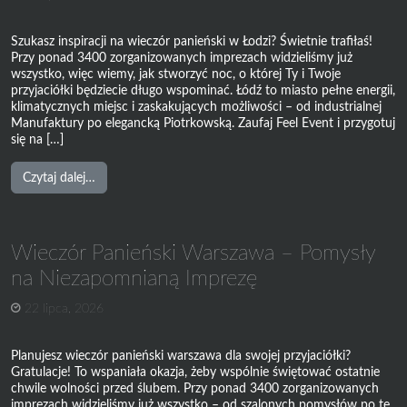
Ekipy
Szukasz inspiracji na wieczór panieński w Łodzi? Świetnie trafiłaś!
Przy ponad 3400 zorganizowanych imprezach widzieliśmy już
wszystko, więc wiemy, jak stworzyć noc, o której Ty i Twoje
przyjaciółki będziecie długo wspominać. Łódź to miasto pełne energii,
klimatycznych miejsc i zaskakujących możliwości – od industrialnej
Manufaktury po elegancką Piotrkowską. Zaufaj Feel Event i przygotuj
się na […]
from
Czytaj dalej…
Najlepsze
atrakcje
i
Wieczór Panieński Warszawa – Pomysły
scenariusze
na
na Niezapomnianą Imprezę
wieczór
22 lipca, 2026
panieński
w
Łodzi
Planujesz wieczór panieński warszawa dla swojej przyjaciółki?
Gratulacje! To wspaniała okazja, żeby wspólnie świętować ostatnie
chwile wolności przed ślubem. Przy ponad 3400 zorganizowanych
imprezach widzieliśmy już wszystko – od szalonych pomysłów po te