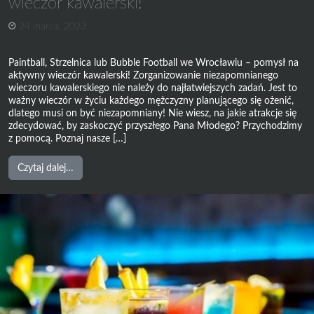
wieczór kawalerski!
24 marca, 2023
Paintball, Strzelnica lub Bubble Football we Wrocławiu – pomysł na
aktywny wieczór kawalerski! Zorganizowanie niezapomnianego
wieczoru kawalerskiego nie należy do najłatwiejszych zadań. Jest to
ważny wieczór w życiu każdego mężczyzny planującego się ożenić,
dlatego musi on być niezapomniany! Nie wiesz, na jakie atrakcje się
zdecydować, by zaskoczyć przyszłego Pana Młodego? Przychodzimy
z pomocą. Poznaj nasze […]
from
Czytaj dalej…
Paintball,
Strzelnica
lub
Bubble
Football
we
Wrocławiu
–
pomysł