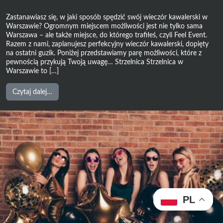
Zastanawiasz się, w jaki sposób spędzić swój wieczór kawalerski w
Warszawie? Ogromnym miejscem możliwości jest nie tylko sama
Warszawa – ale także miejsce, do którego trafiłeś, czyli Feel Event.
Razem z nami, zaplanujesz perfekcyjny wieczór kawalerski, dopięty
na ostatni guzik. Poniżej przedstawiamy parę możliwości, które z
pewnością przykują Twoją uwagę… Strzelnica Strzelnica w
Warszawie to […]
from
Czytaj dalej…
Wieczór
kawalerski
w
Warszawie
–
limuzyna,
strzelnica
a
może
aresztowanie?
PL