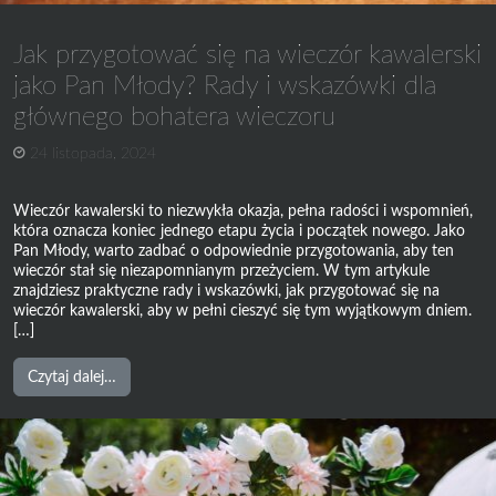
Jak przygotować się na wieczór kawalerski
jako Pan Młody? Rady i wskazówki dla
głównego bohatera wieczoru
24 listopada, 2024
Wieczór kawalerski to niezwykła okazja, pełna radości i wspomnień,
która oznacza koniec jednego etapu życia i początek nowego. Jako
Pan Młody, warto zadbać o odpowiednie przygotowania, aby ten
wieczór stał się niezapomnianym przeżyciem. W tym artykule
znajdziesz praktyczne rady i wskazówki, jak przygotować się na
wieczór kawalerski, aby w pełni cieszyć się tym wyjątkowym dniem.
[…]
from
Czytaj dalej…
Jak
przygotować
się
na
wieczór