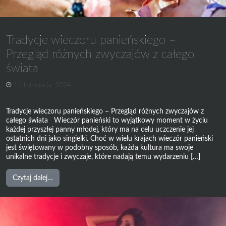
presję
związaną
z
planowaniem
Tradycje wieczoru panieńskiego –
Przegląd różnych zwyczajów z całego
świata
11 listopada, 2024
Tradycje wieczoru panieńskiego – Przegląd różnych zwyczajów z
całego świata Wieczór panieński to wyjątkowy moment w życiu
każdej przyszłej panny młodej, który ma na celu uczczenie jej
ostatnich dni jako singielki. Choć w wielu krajach wieczór panieński
jest świętowany w podobny sposób, każda kultura ma swoje
unikalne tradycje i zwyczaje, które nadają temu wydarzeniu […]
from
Czytaj dalej…
Tradycje
wieczoru
panieńskiego
–