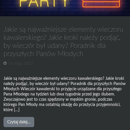
przyszłych
Panien
Młodych
Jakie są najważniejsze elementy wieczoru
kawalerskiego? Jakie kroki należy podjąć,
by wieczór był udany? Poradnik dla
przyszłych Panów Młodych
24 maja, 2023
Jakie są najważniejsze elementy wieczoru kawalerskiego? Jakie kroki
należy podjąć, by wieczór był udany? Poradnik dla przyszłych Panów
Młodych Wieczór kawalerski to przyjęcie urządzane dla przyszłego
Pana Młodego na tydzień lub dwa tygodnie przed jego ślubem.
Zwyczajowo jest to czas spędzony w męskim gronie, podczas
którego Pan Młody ma ostatnią okazję do przeżycia przyjemności,
które […]
from
Czytaj dalej…
Jakie