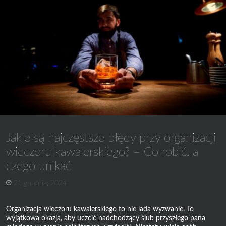
Najlepsze
destynacje
w
Polsce
Jakie są najczęstsze błędy przy organizacji
wieczoru kawalerskiego? – Co robić, a
czego unikać
21 grudnia, 2024
Organizacja wieczoru kawalerskiego to nie lada wyzwanie. To
wyjątkowa okazja, aby uczcić nadchodzący ślub przyszłego pana