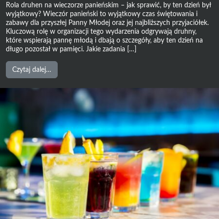
Rola druhen na wieczorze panieńskim – jak sprawić, by ten dzień był
wyjątkowy? Wieczór panieński to wyjątkowy czas świętowania i
zabawy dla przyszłej Panny Młodej oraz jej najbliższych przyjaciółek.
Kluczową rolę w organizacji tego wydarzenia odgrywają druhny,
które wspierają pannę młodą i dbają o szczegóły, aby ten dzień na
długo pozostał w pamięci. Jakie zadania […]
from
Czytaj dalej…
Rola
druhen
na
wieczorze
panieńskim
–
jak
sprawić,
by
ten
dzień
był
wyjątkowy?