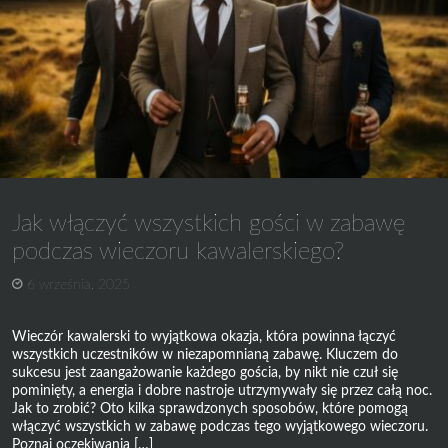
idealną
noc
krok
po
kroku
Jak włączyć wszystkich gości w zabawę
podczas wieczoru kawalerskiego?
6 września, 2025
Wieczór kawalerski to wyjątkowa okazja, która powinna łączyć
wszystkich uczestników w niezapomnianą zabawę. Kluczem do
sukcesu jest zaangażowanie każdego gościa, by nikt nie czuł się
pominięty, a energia i dobre nastroje utrzymywały się przez całą noc.
Jak to zrobić? Oto kilka sprawdzonych sposobów, które pomogą
włączyć wszystkich w zabawę podczas tego wyjątkowego wieczoru.
Poznaj oczekiwania […]