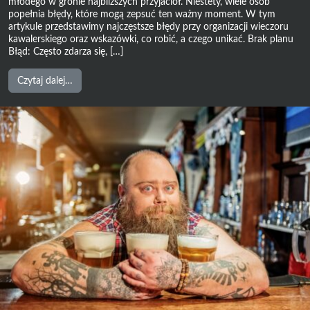
młodego w gronie najbliższych przyjaciół. Niestety, wiele osób
popełnia błędy, które mogą zepsuć ten ważny moment. W tym
artykule przedstawimy najczęstsze błędy przy organizacji wieczoru
kawalerskiego oraz wskazówki, co robić, a czego unikać. Brak planu
Błąd: Często zdarza się, […]
from
Czytaj dalej…
Jakie
są
najczęstsze
błędy
przy
organizacji
wieczoru
kawalerskiego?
–
Co
robić,
a
czego
unikać