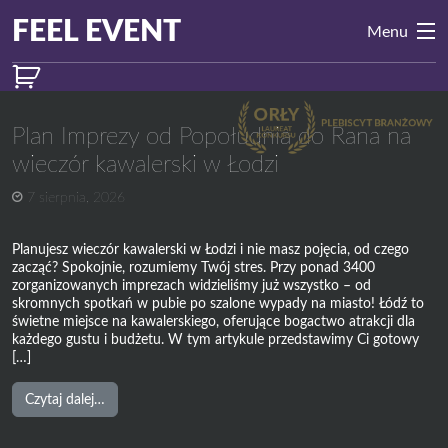
Przejdź do treści
Main
FEEL EVENT
Menu
Navigation
Plan Imprezy od Popołudnia do Rana na
wieczór kawalerski w Łodzi
7 sierpnia, 2026
Planujesz wieczór kawalerski w Łodzi i nie masz pojęcia, od czego
zacząć? Spokojnie, rozumiemy Twój stres. Przy ponad 3400
zorganizowanych imprezach widzieliśmy już wszystko – od
skromnych spotkań w pubie po szalone wypady na miasto! Łódź to
świetne miejsce na kawalerskiego, oferujące bogactwo atrakcji dla
każdego gustu i budżetu. W tym artykule przedstawimy Ci gotowy
[…]
from
Czytaj dalej…
Plan
Imprezy