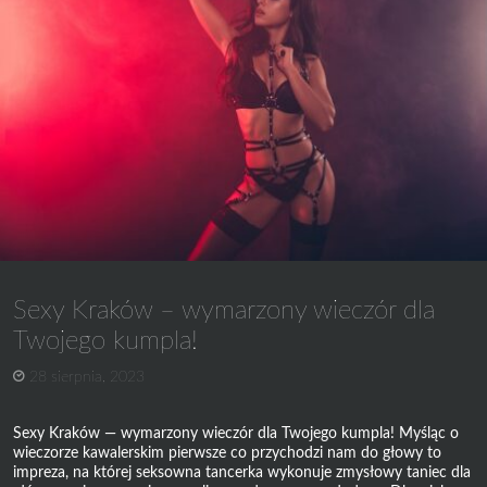
Przegląd
różnych
zwyczajów
z
całego
świata
Sexy Kraków – wymarzony wieczór dla
Twojego kumpla!
28 sierpnia, 2023
Sexy Kraków — wymarzony wieczór dla Twojego kumpla! Myśląc o
wieczorze kawalerskim pierwsze co przychodzi nam do głowy to
impreza, na której seksowna tancerka wykonuje zmysłowy taniec dla