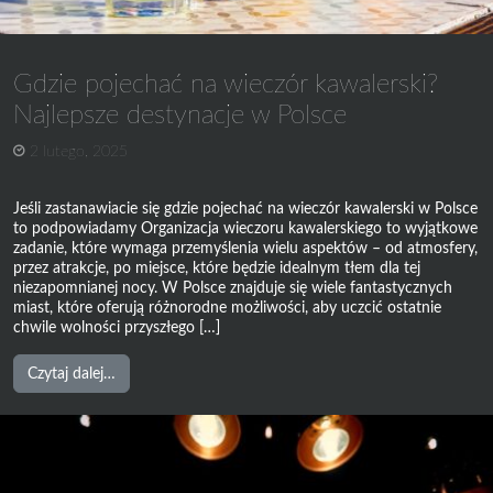
Gdzie pojechać na wieczór kawalerski?
Najlepsze destynacje w Polsce
2 lutego, 2025
Jeśli zastanawiacie się gdzie pojechać na wieczór kawalerski w Polsce
to podpowiadamy Organizacja wieczoru kawalerskiego to wyjątkowe
zadanie, które wymaga przemyślenia wielu aspektów – od atmosfery,
przez atrakcje, po miejsce, które będzie idealnym tłem dla tej
niezapomnianej nocy. W Polsce znajduje się wiele fantastycznych
miast, które oferują różnorodne możliwości, aby uczcić ostatnie
chwile wolności przyszłego […]
from
Czytaj dalej…
Gdzie
pojechać
na
wieczór
kawalerski?