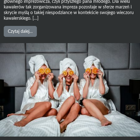
głównego imprezowicza, czyli przyszłego pana młodego. Dla wielu
kawalerów tak zorganizowana impreza pozostaje w sferze marzeń i
skrycie myślą o takiej niespodziance w kontekście swojego wieczoru
kawalerskiego. […]
from
Czytaj dalej…
Sexy
Kraków
–
wymarzony
wieczór
dla
Twojego
kumpla!