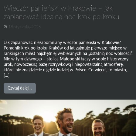
Wieczór panieński w Krakowie – jak
zaplanować idealną noc krok po kroku
18 stycznia, 2026
Jak zaplanować niezapomniany wieczór panieński w Krakowie?
Poradnik krok po kroku Kraków od lat zajmuje pierwsze miejsce w
rankingach miast najchętniej wybieranych na „ostatnią noc wolności”.
Nic w tym dziwnego – stolica Małopolski łączy w sobie historyczny
urok, nowoczesną bazę rozrywkową i niepowtarzalną atmosferę,
której nie znajdziecie nigdzie indziej w Polsce. Co więcej, to miasto,
[…]
from
Czytaj dalej…
Wieczór
panieński
w
Krakowie
–
jak
zaplanować