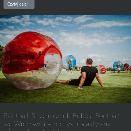
from
Czytaj dalej…
Wesołych
Świąt!
Paintball, Strzelnica lub Bubble Football
we Wrocławiu – pomysł na aktywny