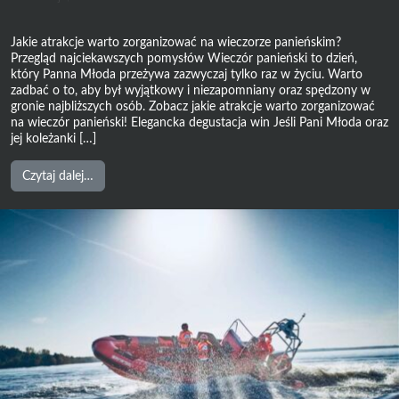
Jakie atrakcje warto zorganizować na wieczorze panieńskim?
Przegląd najciekawszych pomysłów Wieczór panieński to dzień,
który Panna Młoda przeżywa zazwyczaj tylko raz w życiu. Warto
zadbać o to, aby był wyjątkowy i niezapomniany oraz spędzony w
gronie najbliższych osób. Zobacz jakie atrakcje warto zorganizować
na wieczór panieński! Elegancka degustacja win Jeśli Pani Młoda oraz
jej koleżanki […]
from
Czytaj dalej…
Jakie
atrakcje
warto
zorganizować
na
wieczorze
panieńskim?
Przegląd
najciekawszych
pomysłów