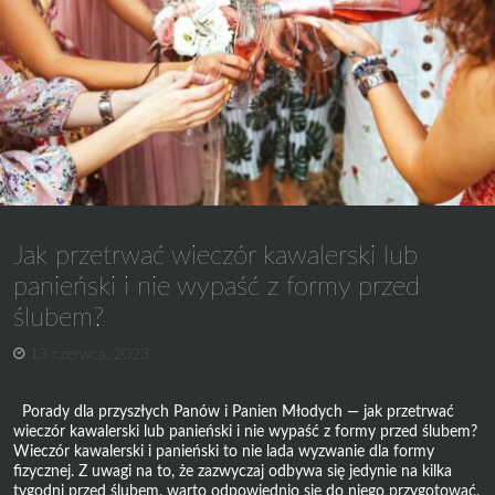
wypad!
Jak przetrwać wieczór kawalerski lub
panieński i nie wypaść z formy przed
ślubem?
13 czerwca, 2023
Porady dla przyszłych Panów i Panien Młodych — jak przetrwać
wieczór kawalerski lub panieński i nie wypaść z formy przed ślubem?
Wieczór kawalerski i panieński to nie lada wyzwanie dla formy
fizycznej. Z uwagi na to, że zazwyczaj odbywa się jedynie na kilka
tygodni przed ślubem, warto odpowiednio się do niego przygotować,