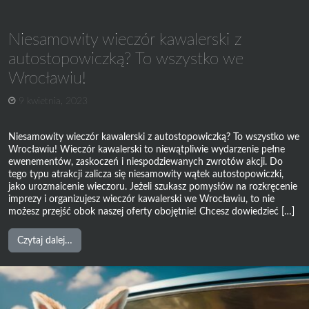
trendy
panują
Niesamowity wieczór kawalerski z
obecnie
w
autostopowiczką? To wszystko we
organizacji
Wrocławiu!
wieczoru
kawalerskiego?
9 kwietnia, 2023
Poradnik
dla
Niesamowity wieczór kawalerski z autostopowiczką? To wszystko we
organizatora
Wrocławiu! Wieczór kawalerski to niewątpliwie wydarzenie pełne
wieczoru
ewenementów, zaskoczeń i niespodziewanych zwrotów akcji. Do
kawalerskiego
tego typu atrakcji zalicza się niesamowity wątek autostopowiczki,
jako urozmaicenie wieczoru. Jeżeli szukasz pomysłów na rozkręcenie
imprezy i organizujesz wieczór kawalerski we Wrocławiu, to nie
możesz przejść obok naszej oferty obojętnie! Chcesz dowiedzieć […]
from
Czytaj dalej…
Niesamowity
wieczór
kawalerski
z