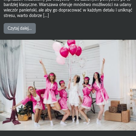
bardziej klasyczne. Warszawa oferuje mnóstwo możliwości na udany
wieczór panieński, ale aby go dopracować w każdym detalu i uniknąć
stresu, warto dobrze […]
from
Czytaj dalej…
Wieczór
Panieński
Warszawa
–
Pomysły
na
Niezapomnianą
Imprezę