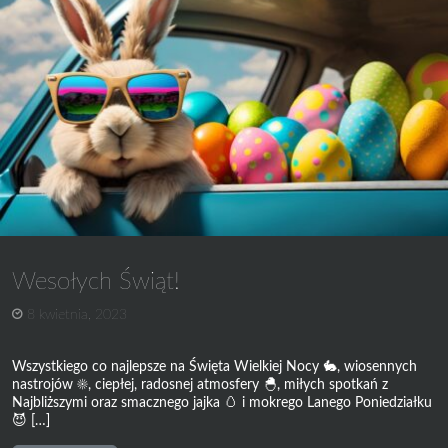
autostopowiczką?
To
wszystko
we
Wrocławiu!
Wesołych Świąt!
8 kwietnia, 2023
Wszystkiego co najlepsze na Święta Wielkiej Nocy 🐇, wiosennych
nastrojów ☀️, ciepłej, radosnej atmosfery 🐣, miłych spotkań z
Najbliższymi oraz smacznego jajka 🥚 i mokrego Lanego Poniedziałku
😈 […]