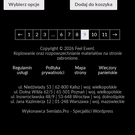
Wybierz opcje
Dodaj do koszyka
This
product
has
multiple
←
1
2
3
…
6
7
8
9
10
11
→
variants.
The
options
Copyright © 2026
Feel Event
.
may
Kopiowanie oraz rozpowszechnianie materiałów na stronie
be
zabronione.
chosen
Regulamin
Polityka
Mapa
Wieczory
on
usługi
prywatności
strony
panieńskie
the
product
page
ul. Niedźwiady 53 | 62-800 Kalisz | woj. wielkopolskie
ul. Dolna Wilda 62/5 | 61-501 Poznań | woj. wielkopolskie
ul. Inowrocławska 48/9 | 53-648 Wrocław | woj. dolnośląskie
ul. Jana Kazimierza 12 | 01-248 Warszawa | woj. mazowieckie
Wykonawca Semlabs.Pro - Specjaliści Wordpress