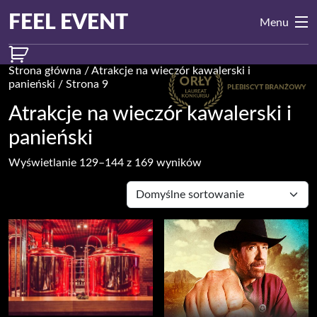
Przejdź do treści
Main
FEEL EVENT
Menu
Navigation
Strona główna
/
Atrakcje na wieczór kawalerski i
panieński
/ Strona 9
Atrakcje na wieczór kawalerski i
panieński
Wyświetlanie 129–144 z 169 wyników