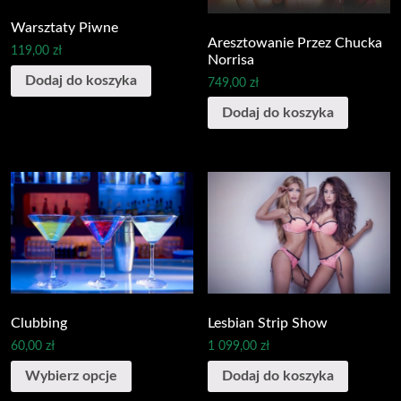
Warsztaty Piwne
Aresztowanie Przez Chucka
119,00
zł
Norrisa
Dodaj do koszyka
749,00
zł
Dodaj do koszyka
Clubbing
Lesbian Strip Show
60,00
zł
1 099,00
zł
Wybierz opcje
Dodaj do koszyka
This