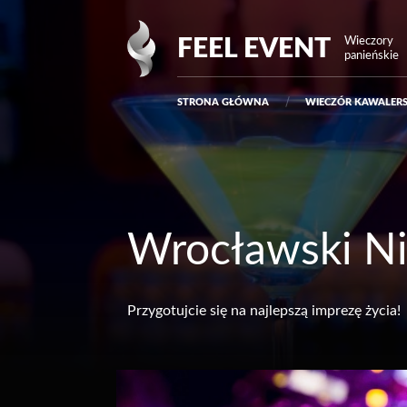
Przejdź do treści
Main
FEEL EVENT
Wieczory
panieńskie
Navigation
STRONA GŁÓWNA
WIECZÓR KAWALERS
Wrocławski Ni
Przygotujcie się na najlepszą imprezę życia!