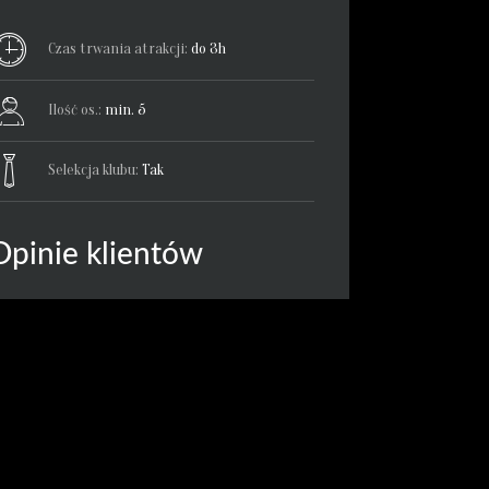
Czas trwania atrakcji:
do 3h
Ilość os.:
min. 5
Selekcja klubu:
Tak
Opinie klientów