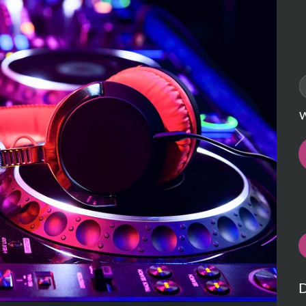
W
Next
D