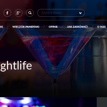
Szukaj:
Wybierz miasto
KI
WIECZÓR PANIEŃSKI
OPINIE
JAK ZAMÓWIĆ?
O NAS
ghtlife