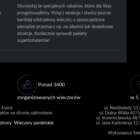
Skorzystaj ze specjalnych rabatów, które dla Was
h
przygotowaliśmy. Połącz atrakcje i stwórz jeszcze
bardziej odstrzelony wieczór, a zaoszczędzone
pieniądze przeznacz np. na alkohol lub dodatkowe
atrakcje. Koniecznie sprawdź pakiety
superbohaterów!
Ponad 3400
zorganizowanych wieczorów
w 5
l Event
.
ul. Niedźwiady 53 |
ałów na stronie zabronione.
ul. Dolna Wilda 62/5
ul. Inowrocławska 48/
strony
Wieczory panieńskie
ul. Jana Kazimierza 12
Wykonawca Semla