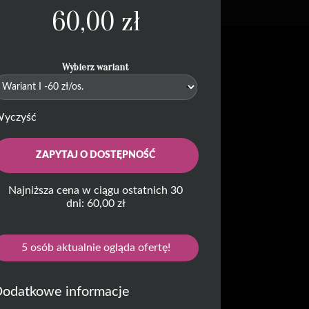
60,00
zł
Wybierz wariant
yczyść
ZAPYTAJ O DOSTĘPNOŚĆ
Najniższa cena w ciągu ostatnich 30
dni: 60,00 zł
5
osób aktualnie ogląda ofertę!
odatkowe informacje