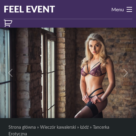
Przejdź do treści
Main
FEEL EVENT
Menu
Navigation
Previous
Next
Strona główna
»
Wieczór kawalerski
»
Łódź
»
Tancerka
Erotyczna