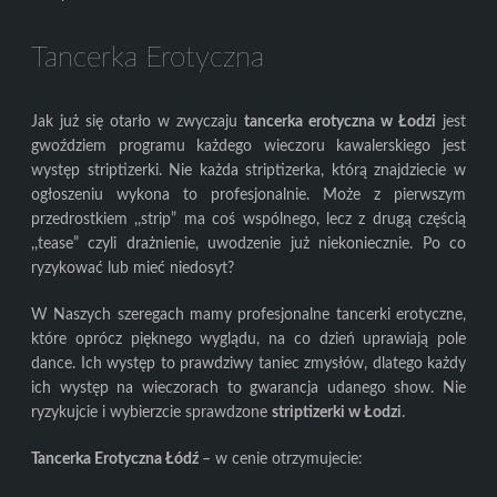
Tancerka Erotyczna
Jak już się otarło w zwyczaju
tancerka erotyczna w Łodzi
jest
gwoździem programu każdego wieczoru kawalerskiego jest
występ striptizerki. Nie każda striptizerka, którą znajdziecie w
ogłoszeniu wykona to profesjonalnie. Może z pierwszym
przedrostkiem ,,strip” ma coś wspólnego, lecz z drugą częścią
,,tease” czyli drażnienie, uwodzenie już niekoniecznie. Po co
ryzykować lub mieć niedosyt?
W Naszych szeregach mamy profesjonalne tancerki erotyczne,
które oprócz pięknego wyglądu, na co dzień uprawiają pole
dance. Ich występ to prawdziwy taniec zmysłów, dlatego każdy
ich występ na wieczorach to gwarancja udanego show. Nie
ryzykujcie i wybierzcie sprawdzone
striptizerki w Łodzi
.
Tancerka Erotyczna Łódź
– w cenie otrzymujecie: