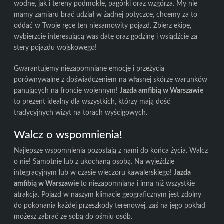
wodne, jak i tereny podmokłe, pagórki oraz wzgórza. My nie
mamy zamiaru brać udział w żadnej potyczce, chcemy za to
oddać w Twoje ręce ten niesamowity pojazd. Zbierz ekipę,
wybierzcie interesującą was datę oraz godzinę i wsiądźcie za
stery pojazdu wojskowego!
Gwarantujemy niezapomniane emocje i przeżycia
porównywalne z doświadczeniem na własnej skórze warunków
panujących na froncie wojennym!
Jazda amfibią w Warszawie
to prezent idealny dla wszystkich, którzy mają dość
tradycyjnych wizyt na torach wyścigowych.
Walcz o wspomnienia!
Najlepsze wspomnienia pozostają z nami do końca życia. Walcz
o nie! Samotnie lub z ukochaną osobą. Na wyjeździe
integracyjnym lub w czasie wieczoru kawalerskiego!
Jazda
amfibią w Warszawie
to niezapomniana i inna niż wszystkie
atrakcja. Pojazd w naszym klimacie geograficznym jest zdolny
do pokonania każdej przeszkody terenowej, zaś na jego pokład
możesz zabrać ze sobą do ośmiu osób.