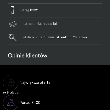
Strój:
luźny
Instruktor/kierowca:
Tak
Lokalizacja:
ok. 30 min. od centrum Warszawy
Opinie klientów
Największa oferta
w Polsce
Ponad 3400