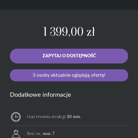
1 399,00
zł
ZAPYTAJ O DOSTĘPNOŚĆ
3
osoby aktualnie oglądają ofertę!
Dodatkowe informacje
Czas trwania atrakcji:
20 min.
Ilość os.:
max. 7