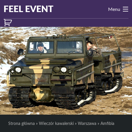
Przejdź do treści
Main
FEEL EVENT
Menu
Navigation
Previous
Next
Strona główna
»
Wieczór kawalerski
»
Warszawa
»
Amfibia