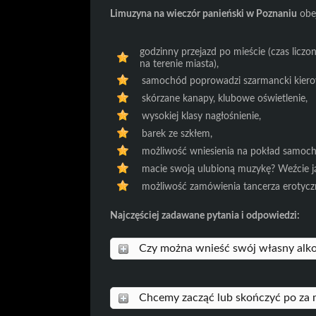
Limuzyna na wieczór panieński w Poznaniu
obe
godzinny przejazd po mieście (czas lic
na terenie miasta),
samochód poprowadzi szarmancki kiero
skórzane kanapy, klubowe oświetlenie,
wysokiej klasy nagłośnienie,
barek ze szkłem,
możliwość wniesienia na pokład samoch
macie swoją ulubioną muzykę? Weźcie ją
możliwość zamówienia tancerza erotyczne
Najczęściej zadawane pytania i odpowiedzi:
Czy można wnieść swój własny alk
Chcemy zacząć lub skończyć po za m