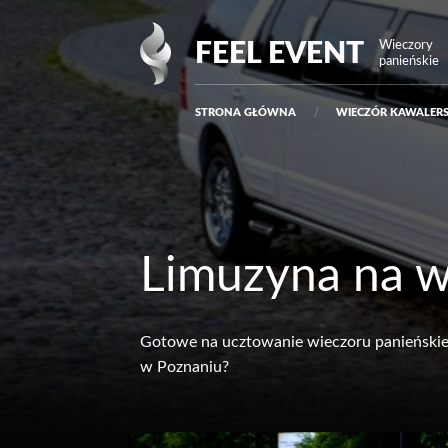
Przejdź do treści
Main
FEEL EVENT
Wieczory
panieńskie
Navigation
STRONA GŁÓWNA
WIECZÓR KAWALERS
Limuzyna na w
Gotowe na ucztowanie wieczoru panieński
w Poznaniu?