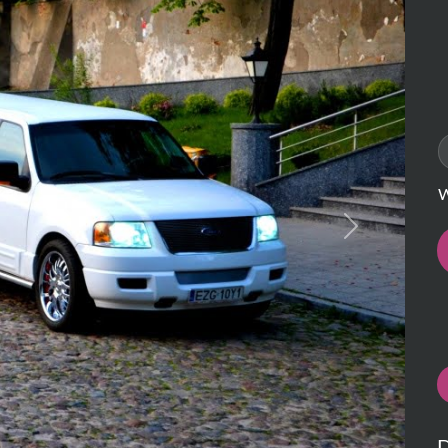
W
Next