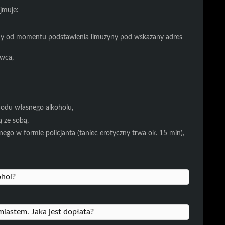
jmuje:
zony od momentu podstawienia limuzyny pod wskazany adres
wca,
odu własnego alkoholu,
 ze sobą,
go w formie policjanta (taniec erotyczny trwa ok. 15 min),
ohol?
iastem. Jaka jest dopłata?