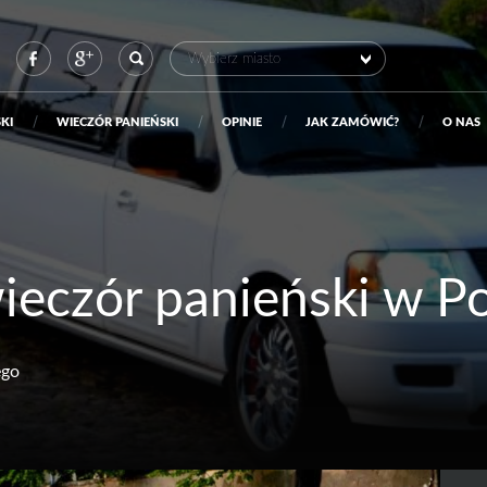
Szukaj:
Wybierz miasto
KI
WIECZÓR PANIEŃSKI
OPINIE
JAK ZAMÓWIĆ?
O NAS
ieczór panieński w P
ego