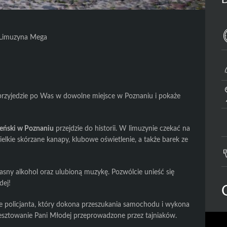
D
Limuzyna Mega
rzyjedzie po Was w dowolne miejsce w Poznaniu i pokaże
ieński w Poznaniu
przejdzie do historii. W limuzynie czekać na
lkie skórzane kanapy, klubowe oświetlenie, a także barek ze
ny alkohol oraz ulubioną muzykę. Pozwólcie unieść się
dej!
e policjanta, który dokona przeszukania samochodu i wykona
esztowanie Pani Młodej przeprowadzone przez tajniaków.