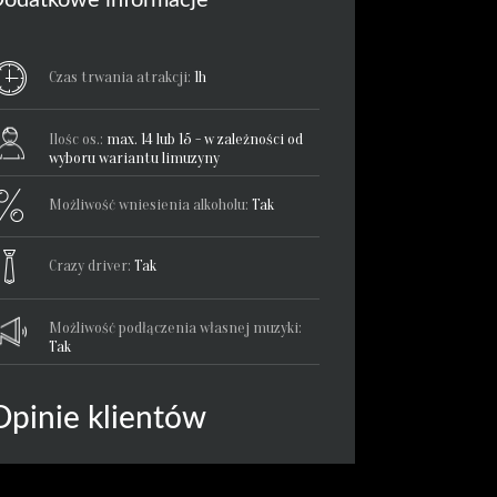
odatkowe informacje
Czas trwania atrakcji:
1h
Ilośc os.:
max. 14 lub 15 - w zależności od
wyboru wariantu limuzyny
Możliwość wniesienia alkoholu:
Tak
Crazy driver:
Tak
Możliwość podłączenia własnej muzyki:
Tak
Opinie klientów