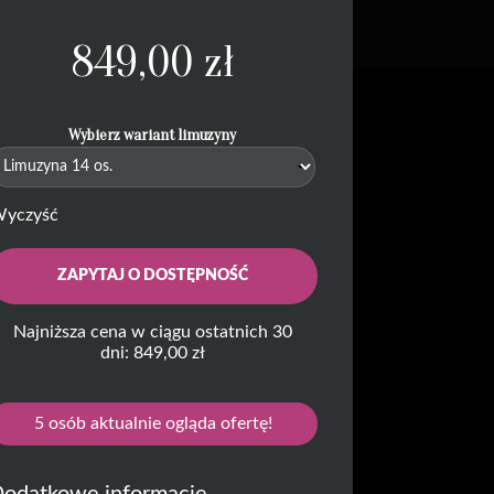
849,00
zł
Wybierz wariant limuzyny
yczyść
ZAPYTAJ O DOSTĘPNOŚĆ
Najniższa cena w ciągu ostatnich 30
dni: 849,00 zł
5
osób aktualnie ogląda ofertę!