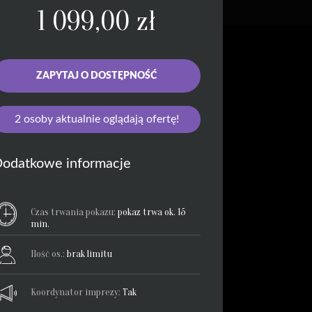
1 099,00
zł
ZAPYTAJ O DOSTĘPNOŚĆ
2
osoby aktualnie oglądają ofertę!
odatkowe informacje
Czas trwania pokazu:
pokaz trwa ok. 15
min.
Ilość os.:
brak limitu
Koordynator imprezy:
Tak