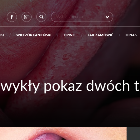
Szukaj:
Wybierz miasto
KI
WIECZÓR PANIEŃSKI
OPINIE
JAK ZAMÓWIĆ
O NAS
zwykły pokaz dwóch 