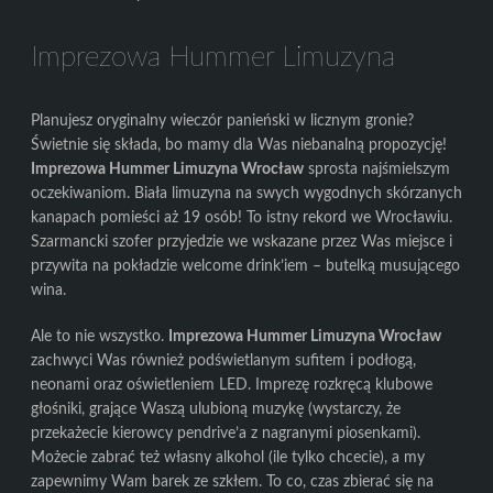
Imprezowa Hummer Limuzyna
Planujesz oryginalny wieczór panieński w licznym gronie?
Świetnie się składa, bo mamy dla Was niebanalną propozycję!
Imprezowa Hummer Limuzyna Wrocław
sprosta najśmielszym
oczekiwaniom. Biała limuzyna na swych wygodnych skórzanych
kanapach pomieści aż 19 osób! To istny rekord we Wrocławiu.
Szarmancki szofer przyjedzie we wskazane przez Was miejsce i
przywita na pokładzie welcome drink’iem – butelką musującego
wina.
Ale to nie wszystko.
Imprezowa Hummer Limuzyna Wrocław
zachwyci Was również podświetlanym sufitem i podłogą,
neonami oraz oświetleniem LED. Imprezę rozkręcą klubowe
głośniki, grające Waszą ulubioną muzykę (wystarczy, że
przekażecie kierowcy pendrive’a z nagranymi piosenkami).
Możecie zabrać też własny alkohol (ile tylko chcecie), a my
zapewnimy Wam barek ze szkłem. To co, czas zbierać się na