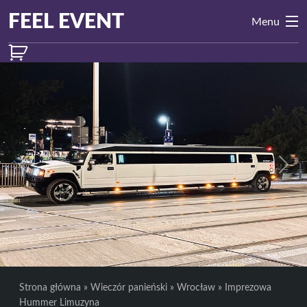
Przejdź do treści
Main
FEEL EVENT
Menu
Navigation
Previous
Next
Strona główna
»
Wieczór panieński
»
Wrocław
»
Imprezowa
Hummer Limuzyna