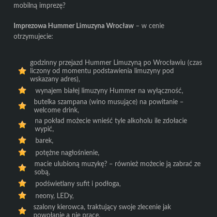
mobilną imprezę?
Imprezowa Hummer Limuzyna Wrocław
– w cenie
otrzymujecie:
godzinny przejazd Hummer Limuzyną po Wrocławiu (czas
liczony od momentu podstawienia limuzyny pod
wskazany adres),
wynajem białej limuzyny Hummer na wyłączność,
butelka szampana (wino musujące) na powitanie –
welcome drink,
na pokład możecie wnieść tyle alkoholu ile zdołacie
wypić,
barek,
potężne nagłośnienie,
macie ulubioną muzykę? – również możecie ją zabrać ze
sobą,
podświetlany sufit i podłoga,
neony, LEDy,
szalony kierowca, traktujący swoje zlecenie jak
powołanie a nie pracę,