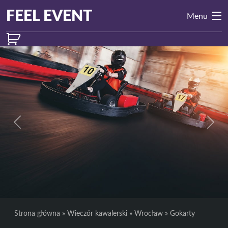
Przejdź do treści
Main
FEEL EVENT
Menu
Navigation
Previous
Next
Strona główna
»
Wieczór kawalerski
»
Wrocław
»
Gokarty