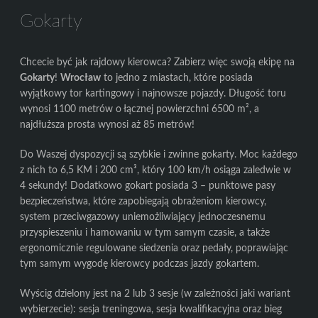
Gokarty
Chcecie być jak rajdowy kierowca? Zabierz więc swoją ekipę na
Gokarty
!
Wrocław
to jedno z miastach, które posiada
wyjątkowy tor kartingowy i najnowsze pojazdy. Długość toru
wynosi 1100 metrów o łącznej powierzchni 6500 m², a
najdłuższa prosta wynosi aż 85 metrów!
Do Waszej dyspozycji są szybkie i zwinne gokarty. Moc każdego
z nich to 6,5 KM i 200 cm³, który 100 km/h osiąga zaledwie w
4 sekundy! Dodatkowo gokart posiada 3 – punktowe pasy
bezpieczeństwa, które zapobiegają obrażeniom kierowcy,
system przeciwgazowy uniemożliwiający jednoczesnemu
przyspieszeniu i hamowaniu w tym samym czasie, a także
ergonomicznie regulowane siedzenia oraz pedały, poprawiając
tym samym wygodę kierowcy podczas jazdy gokartem.
Wyścig dzielony jest na 2 lub 3 sesje (w zależności jaki wariant
wybierzecie): sesja treningowa, sesja kwalifikacyjna oraz bieg