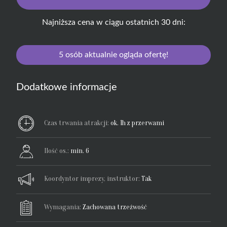
Najniższa cena w ciągu ostatnich 30 dni:
5
osób aktualnie ogląda ofertę!
Dodatkowe informacje
Czas trwania atrakcji:
ok. 1h z przerwami
Ilość os.:
min. 6
Koordyntor imprezy, instruktor:
Tak
Wymagania:
Zachowana trzeźwość