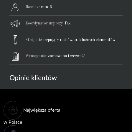
Ilość os.:
min. 6
Koordynator imprezy:
Tak
Strój:
nie krępujący ruchów, brak luźnych elementów
Wymagania:
zachowana trzeźwość
Opinie klientów
Największa oferta
w Polsce