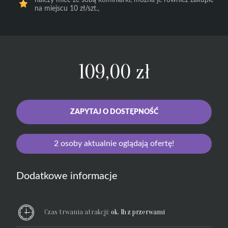
należy mieć ze sobą kominiarki, można je również zakupić
na miejscu 10 zł/szt.,
109,00
zł
ZAPYTAJ O DOSTĘPNOŚĆ
2
osoby aktualnie oglądają ofertę!
Dodatkowe informacje
Czas trwania atrakcji:
ok. 1h z przerwami