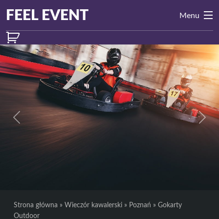
Przejdź do treści
Main
FEEL EVENT
Menu
Navigation
Previous
Next
Strona główna
»
Wieczór kawalerski
»
Poznań
»
Gokarty
Outdoor