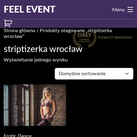
Przejdź do treści
Main
FEEL EVENT
Menu
Navigation
Strona główna
/ Produkty otagowane „striptizerka
wrocław”
striptizerka wrocław
Wyświetlanie jednego wyniku
Erotic Dance