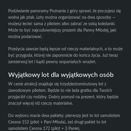
Podziwianie panoramy Poznania z góry sprawi, że poczujesz się
wolna jak ptak. Loty można organizować na dwa sposoby —
możesz lecieć sama z pilotem albo zabrać ze sobą koleżanki.
Może to być najcudowniejszy prezent dla Panny Młodej, jaki
można podarować.
Przeżycia zawsze będą lepsze od rzeczy materialnych, a to może
być przygoda, której nie zapomnicie do końca życia. Już teraz
zarezerwuj lot i bądź pewny wspaniałych wrażeń.
Wyjątkowy lot dla wyjątkowych osób
W cenie atrakcji znajduje się trzydziestominutowy lot z
zawodowym pilotem. Będzie to nie lada gratka dla Twoich
przyjaciół czy rodziny. Dobry pomysł na prezent, który będzie
znaczył więcej niż rzeczy materialne.
Do wyboru macie dwa pakiety: pierwszy jest to lot samolotem
Cessna 152 (pilot + Pani Młoda), zaś drugi pakiet to lot
samolotem Cessna 172 (pilot + 3 Panie).