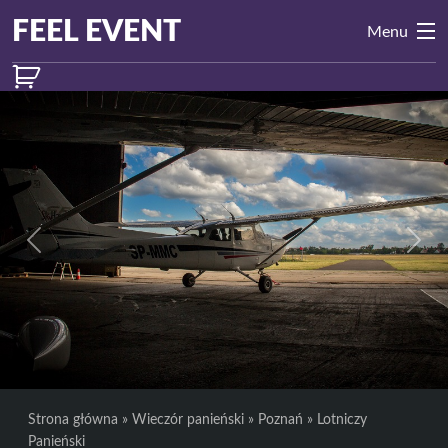
Przejdź do treści
Main
FEEL EVENT
Menu
Navigation
Previous
Next
Strona główna
»
Wieczór panieński
»
Poznań
»
Lotniczy
Panieński