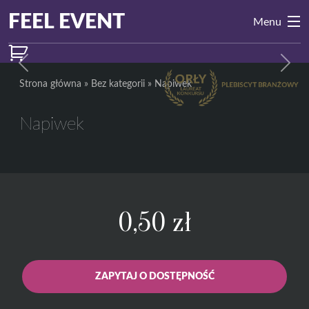
Przejdź do treści
Main
FEEL EVENT
Menu
Navigation
Previous
Next
Strona główna
»
Bez kategorii
»
Napiwek
Napiwek
0,50
zł
ZAPYTAJ O DOSTĘPNOŚĆ